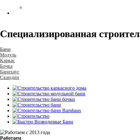
Специализированная строите
Бани
Модуль
Каркас
Бочка
Барнхаус
Скандин
Работаем