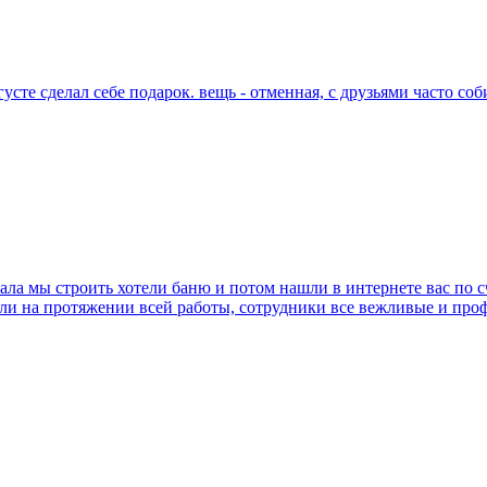
усте сделал себе подарок. вещь - отменная, с друзьями часто соб
чала мы строить хотели баню и потом нашли в интернете вас по 
жали на протяжении всей работы, сотрудники все вежливые и проф