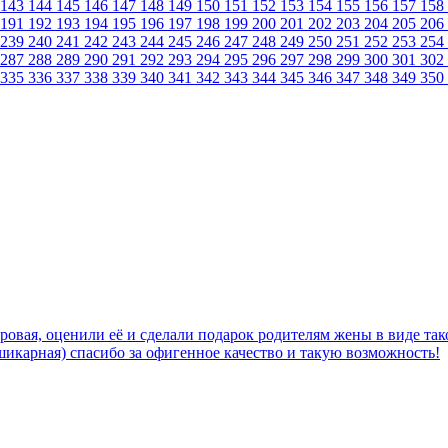
143
144
145
146
147
148
149
150
151
152
153
154
155
156
157
158
191
192
193
194
195
196
197
198
199
200
201
202
203
204
205
206
239
240
241
242
243
244
245
246
247
248
249
250
251
252
253
254
287
288
289
290
291
292
293
294
295
296
297
298
299
300
301
302
335
336
337
338
339
340
341
342
343
344
345
346
347
348
349
350
етровая, оценили её и сделали подарок родителям жены в виде та
 шикарная) спасибо за офигенное качество и такую возможность!