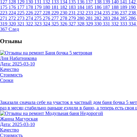
127
128
129
130
131
132
133
134
135
136
137
138
139
140
141
142
175
176
177
178
179
180
181
182
183
184
185
186
187
188
189
190
223
224
225
226
227
228
229
230
231
232
233
234
235
236
237
238
271
272
273
274
275
276
277
278
279
280
281
282
283
284
285
286
319
320
321
322
323
324
325
326
327
328
329
330
331
332
333
334
367
След
Отзывы
Лия Набатникова
Дата: 2025-03-10
Качество
Стоимость
Сроки
Заказали сначала себе на участок в частный дом баня бочка 5 м
раз в месяц стабильно раньше ездили в баню, а теперь есть своя
Жанна Магурская
Дата: 2025-03-10
Качество
Стоимость