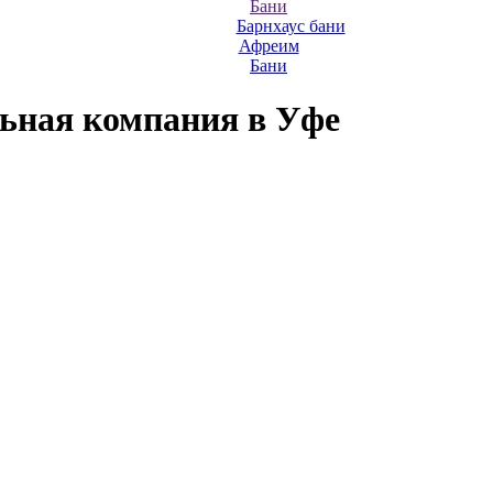
Бани
Барнхаус бани
Афреим
Бани
льная компания
в Уфе