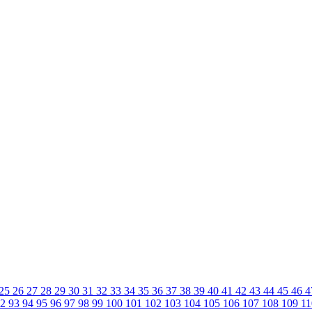
25
26
27
28
29
30
31
32
33
34
35
36
37
38
39
40
41
42
43
44
45
46
4
92
93
94
95
96
97
98
99
100
101
102
103
104
105
106
107
108
109
1