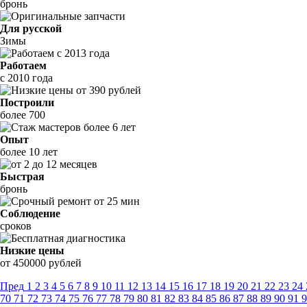
бронь
Для русской
Зимы
Работаем
с 2010 года
Построили
более 700
Опыт
более 10 лет
Быстрая
бронь
Соблюдение
сроков
Низкие цены
от 450000 рублей
Пред
1
2
3
4
5
6
7
8
9
10
11
12
13
14
15
16
17
18
19
20
21
22
23
24
70
71
72
73
74
75
76
77
78
79
80
81
82
83
84
85
86
87
88
89
90
91