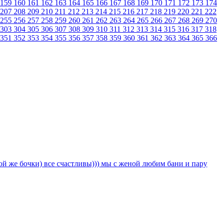
159
160
161
162
163
164
165
166
167
168
169
170
171
172
173
174
207
208
209
210
211
212
213
214
215
216
217
218
219
220
221
222
255
256
257
258
259
260
261
262
263
264
265
266
267
268
269
270
303
304
305
306
307
308
309
310
311
312
313
314
315
316
317
318
351
352
353
354
355
356
357
358
359
360
361
362
363
364
365
366
кой же бочки) все счастливы))) мы с женой любим бани и пару