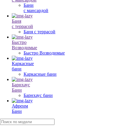
Бани
с мансардой
Баня
с террасой
Баня с террасой
Быстро
Возводимые
Быстро Возводимые
Каркасные
бани
Каркасные бани
Барнхаус
Бани
Барнхаус бани
Афреим
Бани