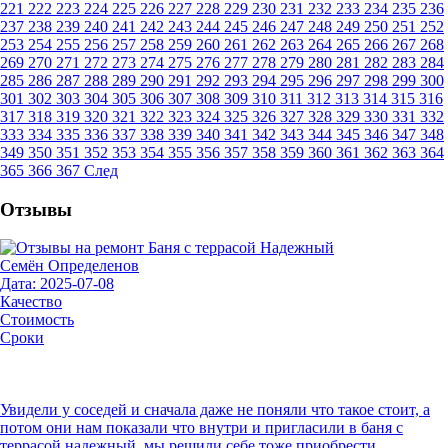
221
222
223
224
225
226
227
228
229
230
231
232
233
234
235
236
237
238
239
240
241
242
243
244
245
246
247
248
249
250
251
252
253
254
255
256
257
258
259
260
261
262
263
264
265
266
267
268
269
270
271
272
273
274
275
276
277
278
279
280
281
282
283
284
285
286
287
288
289
290
291
292
293
294
295
296
297
298
299
300
301
302
303
304
305
306
307
308
309
310
311
312
313
314
315
316
317
318
319
320
321
322
323
324
325
326
327
328
329
330
331
332
333
334
335
336
337
338
339
340
341
342
343
344
345
346
347
348
349
350
351
352
353
354
355
356
357
358
359
360
361
362
363
364
365
366
367
След
Отзывы
Семён Определенов
Дата: 2025-07-08
Качество
Стоимость
Сроки
Увидели у соседей и сначала даже не поняли что такое стоит, а
потом они нам показали что внутри и пригласили в баня с
террасой надежный. мы решили себе тоже приобрести.