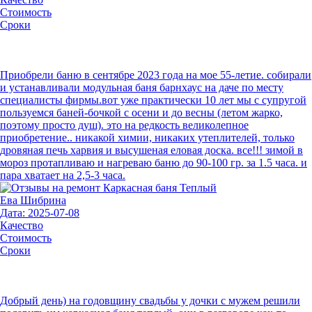
Стоимость
Сроки
Приобрели баню в сентябре 2023 года на мое 55-летие. собирали
и устанавливали модульная баня барнхаус на даче по месту
специалисты фирмы.вот уже практически 10 лет мы с супругой
пользуемся баней-бочкой с осени и до весны (летом жарко,
поэтому просто душ). это на редкость великолепное
приобретение.. никакой химии, никаких утеплителей, только
дровяная печь харвия и высушеная еловая доска. все!!! зимой в
мороз протапливаю и нагреваю баню до 90-100 гр. за 1.5 часа. и
пара хватает на 2,5-3 часа.
Ева Шибрина
Дата: 2025-07-08
Качество
Стоимость
Сроки
Добрый день) на годовщину свадьбы у дочки с мужем решили