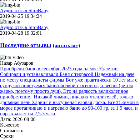
Аудио отзыв StroiBany
2019-04-25 19:34:24
Аудио отзыв StroiBany
2019-04-28 19:32:01
Последние отзывы
(читать все)
Назар Абузаров
Приобрели баню в сентябре 2023 года на мое 55-летие.
Собирали и устанавливали Баня с террасой Надежный на даче
по месту специалисты фирмы.Вот уже практически 10 лет мы с
супругой пользуемся баней-бочкой с осени и до весны (летом
жарко, поэтому просто душ). Это на редкость великолепное
приобретение.. Никакой химии, никаких утеплителей, только
дровяная печь Харвия и высушеная еловая доска. Все!!! Зимой в
мороз протапливаю и нагреваю баню до 90-100 гр. за 1.5 часа. и
пара хватает на 2,5-3 часа.
Дата: 2026-08-08
Качество
Стоимость
Сроки