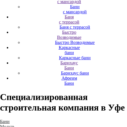
с мансардой
Бани
с мансардой
Баня
с террасой
Баня с террасой
Быстро
Возводимые
Быстро Возводимые
Каркасные
бани
Каркасные бани
Барнхаус
Бани
Барнхаус бани
Афреим
Бани
Специализированная
строительная компания
в Уфе
Бани
Модуль