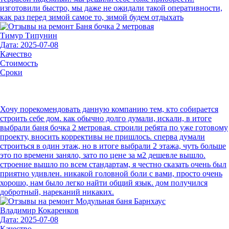
изготовили быстро, мы даже не ожидали такой оперативности,
как раз перед зимой самое то, зимой будем отдыхать
Тимур Типунин
Дата: 2025-07-08
Качество
Стоимость
Сроки
Хочу порекомендовать данную компанию тем, кто собирается
строить себе дом. как обычно долго думали, искали, в итоге
выбрали баня бочка 2 метровая. строили ребята по уже готовому
проекту, вносить коррективы не пришлось. сперва думали
строиться в один этаж, но в итоге выбрали 2 этажа, чуть больше
это по времени заняло, зато по цене за м2 дешевле вышло.
строение вышло по всем стандартам, я честно сказать очень был
приятно удивлен. никакой головной боли с вами, просто очень
хорошо, нам было легко найти общий язык. дом получился
добротный, нареканий никаких.
Владимир Кокаренков
Дата: 2025-07-08
Качество