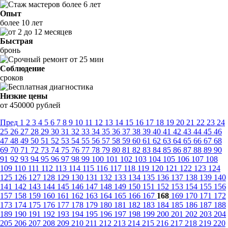
Опыт
более 10 лет
Быстрая
бронь
Соблюдение
сроков
Низкие цены
от 450000 рублей
Пред
1
2
3
4
5
6
7
8
9
10
11
12
13
14
15
16
17
18
19
20
21
22
23
24
25
26
27
28
29
30
31
32
33
34
35
36
37
38
39
40
41
42
43
44
45
46
47
48
49
50
51
52
53
54
55
56
57
58
59
60
61
62
63
64
65
66
67
68
69
70
71
72
73
74
75
76
77
78
79
80
81
82
83
84
85
86
87
88
89
90
91
92
93
94
95
96
97
98
99
100
101
102
103
104
105
106
107
108
109
110
111
112
113
114
115
116
117
118
119
120
121
122
123
124
125
126
127
128
129
130
131
132
133
134
135
136
137
138
139
140
141
142
143
144
145
146
147
148
149
150
151
152
153
154
155
156
157
158
159
160
161
162
163
164
165
166
167
168
169
170
171
172
173
174
175
176
177
178
179
180
181
182
183
184
185
186
187
188
189
190
191
192
193
194
195
196
197
198
199
200
201
202
203
204
205
206
207
208
209
210
211
212
213
214
215
216
217
218
219
220