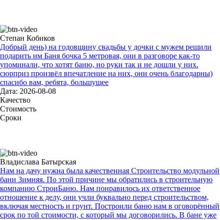
Степан Кобиков
Добрый день) на годовщину свадьбы у дочки с мужем решили
подарить им Баня бочка 5 метровая, они в разговоре как-то
упоминали, что хотят баню, но руки так и не дошли у них.
сюрприз произвёл впечатление на них, они очень благодарны)
спасибо вам, ребята, большущее
Дата: 2026-08-08
Качество
Стоимость
Сроки
Владислава Батырская
Нам на дачу нужна была качественная Строительство модульной
бани Зимняя. По этой причине мы обратились в строительную
компанию СтроиБаню. Нам понравилось их ответственное
отношение к делу, они учли буквально перед строительством,
включая местность и грунт. Построили баню нам в оговорённый
срок по той стоимости, с который мы договорились. В бане уже