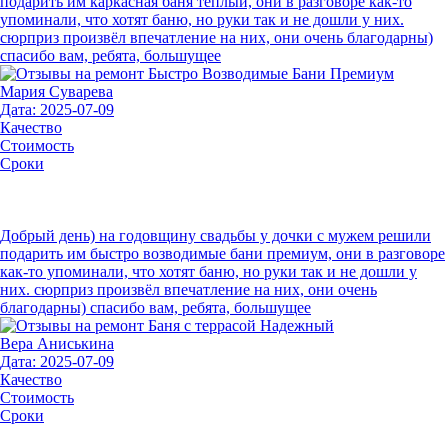
подарить им каркасная баня теплый, они в разговоре как-то
упоминали, что хотят баню, но руки так и не дошли у них.
сюрприз произвёл впечатление на них, они очень благодарны)
спасибо вам, ребята, большущее
Мария Суварева
Дата: 2025-07-09
Качество
Стоимость
Сроки
Добрый день) на годовщину свадьбы у дочки с мужем решили
подарить им быстро возводимые бани премиум, они в разговоре
как-то упоминали, что хотят баню, но руки так и не дошли у
них. сюрприз произвёл впечатление на них, они очень
благодарны) спасибо вам, ребята, большущее
Вера Аниськина
Дата: 2025-07-09
Качество
Стоимость
Сроки