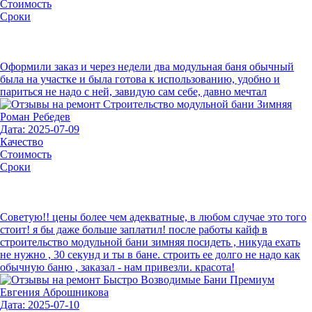
Стоимость
Сроки
Оформили заказ и через недели два модульная баня обычный
была на участке и была готова к использованию, удобно и
париться не надо с ней, завидую сам себе, давно мечтал
Роман Ребедев
Дата: 2025-07-09
Качество
Стоимость
Сроки
Советую!! цены более чем адекватные, в любом случае это того
стоит! я бы даже больше заплатил! после работы кайф в
строительство модульной бани зимняя посидеть , никуда ехать
не нужно , 30 секунд и ты в бане. строить ее долго не надо как
обычную баню , заказал - нам привезли. красота!
Евгения Аброшникова
Дата: 2025-07-10