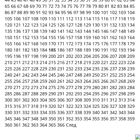
65
66
67
68
69
70
71
72
73
74
75
76
77
78
79
80
81
82
83
84
85
86
87
88
89
90
91
92
93
94
95
96
97
98
99
100
101
102
103
104
105
106
107
108
109
110
111
112
113
114
115
116
117
118
119
120
121
122
123
124
125
126
127
128
129
130
131
132
133
134
135
136
137
138
139
140
141
142
143
144
145
146
147
148
149
150
151
152
153
154
155
156
157
158
159
160
161
162
163
164
165
166
167
168
169
170
171
172
173
174
175
176
177
178
179
180
181
182
183
184
185
186
187
188
189
190
191
192
193
194
195
196
197
198
199
200
201
202
203
204
205
206
207
208
209
210
211
212
213
214
215
216
217
218
219
220
221
222
223
224
225
226
227
228
229
230
231
232
233
234
235
236
237
238
239
240
241
242
243
244
245
246
247
248
249
250
251
252
253
254
255
256
257
258
259
260
261
262
263
264
265
266
267
268
269
270
271
272
273
274
275
276
277
278
279
280
281
282
283
284
285
286
287
288
289
290
291
292
293
294
295
296
297
298
299
300
301
302
303
304
305
306
307
308
309
310
311
312
313
314
315
316
317
318
319
320
321
322
323
324
325
326
327
328
329
330
331
332
333
334
335
336
337
338
339
340
341
342
343
344
345
346
347
348
349
350
351
352
353
354
355
356
357
358
359
360
361
362
363
364
365
366
След