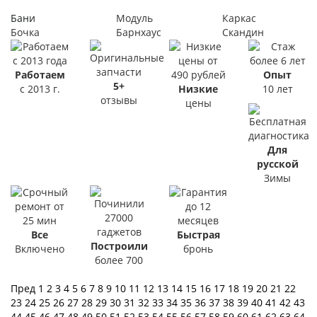
Бани
Модуль
Каркас
Бочка
Барнхаус
Скандин
Работаем
Опыт
5+
с 2013 г.
Низкие
10 лет
отзывы
цены
Для
русской
Зимы
Все
Быстрая
Построили
Включено
бронь
более 700
Пред
1
2
3
4
5
6
7
8
9
10
11
12
13
14
15
16
17
18
19
20
21
22
23
24
25
26
27
28
29
30
31
32
33
34
35
36
37
38
39
40
41
42
43
44
45
46
47
48
49
50
51
52
53
54
55
56
57
58
59
60
61
62
63
64