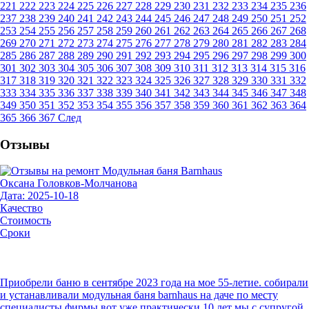
221
222
223
224
225
226
227
228
229
230
231
232
233
234
235
236
237
238
239
240
241
242
243
244
245
246
247
248
249
250
251
252
253
254
255
256
257
258
259
260
261
262
263
264
265
266
267
268
269
270
271
272
273
274
275
276
277
278
279
280
281
282
283
284
285
286
287
288
289
290
291
292
293
294
295
296
297
298
299
300
301
302
303
304
305
306
307
308
309
310
311
312
313
314
315
316
317
318
319
320
321
322
323
324
325
326
327
328
329
330
331
332
333
334
335
336
337
338
339
340
341
342
343
344
345
346
347
348
349
350
351
352
353
354
355
356
357
358
359
360
361
362
363
364
365
366
367
След
Отзывы
Оксана Головков-Молчанова
Дата: 2025-10-18
Качество
Стоимость
Сроки
Приобрели баню в сентябре 2023 года на мое 55-летие. собирали
и устанавливали модульная баня barnhaus на даче по месту
специалисты фирмы.вот уже практически 10 лет мы с супругой