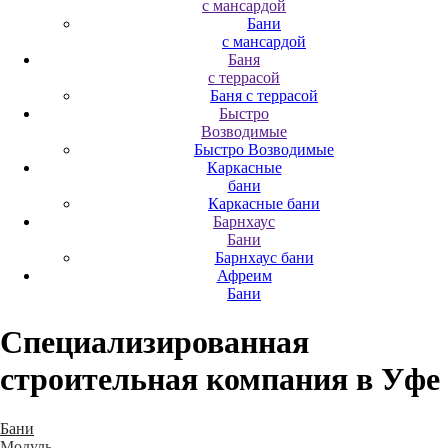
с мансардой
Бани
с мансардой
Баня
с террасой
Баня с террасой
Быстро
Возводимые
Быстро Возводимые
Каркасные
бани
Каркасные бани
Барнхаус
Бани
Барнхаус бани
Афреим
Бани
Специализированная
строительная компания
в Уфе
Бани
Модуль