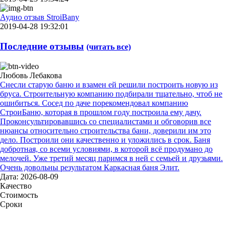
Аудио отзыв StroiBany
2019-04-28 19:32:01
Последние отзывы
(читать все)
Любовь Лебакова
Снесли старую баню и взамен ей решили построить новую из
бруса. Строительную компанию подбирали тщательно, чтоб не
ошибиться. Сосед по даче порекомендовал компанию
СтроиБаню, которая в прошлом году построила ему дачу.
Проконсультировавшись со специалистами и обговорив все
нюансы относительно строительства бани, доверили им это
дело. Построили они качественно и уложились в срок. Баня
добротная, со всеми условиями, в которой всё продумано до
мелочей. Уже третий месяц паримся в ней с семьей и друзьями.
Очень довольны результатом Каркасная баня Элит.
Дата: 2026-08-09
Качество
Стоимость
Сроки