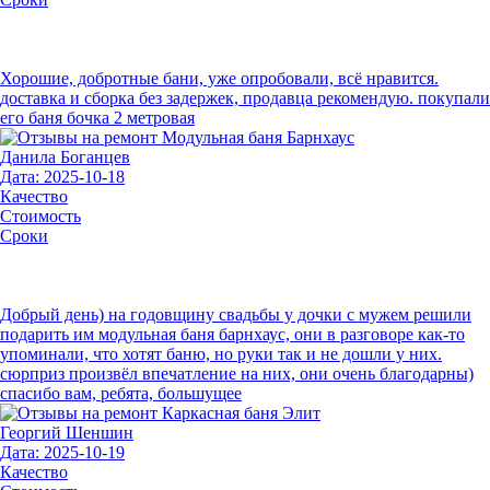
Хорошие, добротные бани, уже опробовали, всё нравится.
доставка и сборка без задержек, продавца рекомендую. покупали
его баня бочка 2 метровая
Данила Боганцев
Дата: 2025-10-18
Качество
Стоимость
Сроки
Добрый день) на годовщину свадьбы у дочки с мужем решили
подарить им модульная баня барнхаус, они в разговоре как-то
упоминали, что хотят баню, но руки так и не дошли у них.
сюрприз произвёл впечатление на них, они очень благодарны)
спасибо вам, ребята, большущее
Георгий Шеншин
Дата: 2025-10-19
Качество