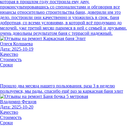
которая в прошлом году построила ему дачу.
проконсультировавшись со специалистами и обговорив все
нюансы относительно строительства бани, доверили им это
дело. построили они качественно и уложились в срок. баня
добротная, со всеми условиями, в которой всё продумано до
мелочей. уже третий месяц паримся в ней с семьей и друзьями.
очень довольны результатом баня с террасой надежный.
Олеся Колшаева
Дата: 2025-10-19
Качество
Стоимость
Сроки
Прошло два месяца нашего пользования. раза 3 в неделю
пользуемся, мы рады. спасибо ещё раз за каркасная баня элит
Владимир Фезцов
Дата: 2025-10-20
Качество
Стоимость
Сроки