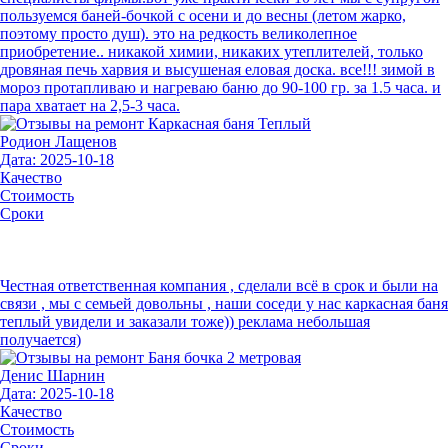
пользуемся баней-бочкой с осени и до весны (летом жарко,
поэтому просто душ). это на редкость великолепное
приобретение.. никакой химии, никаких утеплителей, только
дровяная печь харвия и высушеная еловая доска. все!!! зимой в
мороз протапливаю и нагреваю баню до 90-100 гр. за 1.5 часа. и
пара хватает на 2,5-3 часа.
Родион Лащенов
Дата: 2025-10-18
Качество
Стоимость
Сроки
Честная ответственная компания , сделали всё в срок и были на
связи , мы с семьей довольны , наши соседи у нас каркасная баня
теплый увидели и заказали тоже)) реклама небольшая
получается)
Денис Шарнин
Дата: 2025-10-18
Качество
Стоимость
Сроки