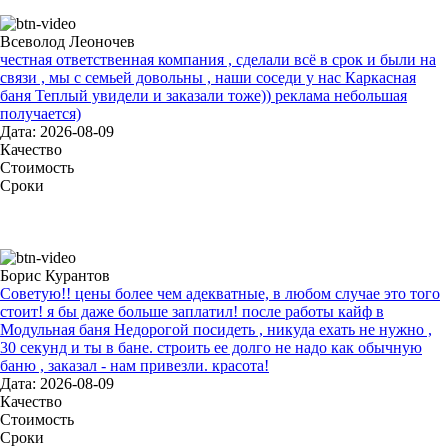
Всеволод Леоночев
честная ответственная компания , сделали всё в срок и были на
связи , мы с семьей довольны , наши соседи у нас Каркасная
баня Теплый увидели и заказали тоже)) реклама небольшая
получается)
Дата: 2026-08-09
Качество
Стоимость
Сроки
Борис Курантов
Советую!! цены более чем адекватные, в любом случае это того
стоит! я бы даже больше заплатил! после работы кайф в
Модульная баня Недорогой посидеть , никуда ехать не нужно ,
30 секунд и ты в бане. строить ее долго не надо как обычную
баню , заказал - нам привезли. красота!
Дата: 2026-08-09
Качество
Стоимость
Сроки