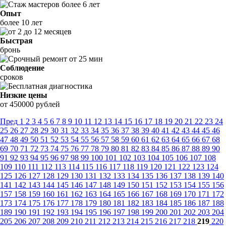
Опыт
более 10 лет
Быстрая
бронь
Соблюдение
сроков
Низкие цены
от 450000 рублей
Пред
1
2
3
4
5
6
7
8
9
10
11
12
13
14
15
16
17
18
19
20
21
22
23
24
25
26
27
28
29
30
31
32
33
34
35
36
37
38
39
40
41
42
43
44
45
46
47
48
49
50
51
52
53
54
55
56
57
58
59
60
61
62
63
64
65
66
67
68
69
70
71
72
73
74
75
76
77
78
79
80
81
82
83
84
85
86
87
88
89
90
91
92
93
94
95
96
97
98
99
100
101
102
103
104
105
106
107
108
109
110
111
112
113
114
115
116
117
118
119
120
121
122
123
124
125
126
127
128
129
130
131
132
133
134
135
136
137
138
139
140
141
142
143
144
145
146
147
148
149
150
151
152
153
154
155
156
157
158
159
160
161
162
163
164
165
166
167
168
169
170
171
172
173
174
175
176
177
178
179
180
181
182
183
184
185
186
187
188
189
190
191
192
193
194
195
196
197
198
199
200
201
202
203
204
205
206
207
208
209
210
211
212
213
214
215
216
217
218
219
220