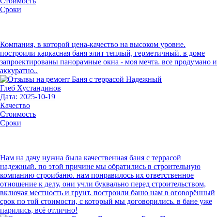
Стоимость
Сроки
Компания, в которой цена-качество на высоком уровне.
построили каркасная баня элит теплый, герметичный. в доме
запроектированы панорамные окна - моя мечта. все продумано и
аккуратно..
Глеб Хустандинов
Дата: 2025-10-19
Качество
Стоимость
Сроки
Нам на дачу нужна была качественная баня с террасой
надежный. по этой причине мы обратились в строительную
компанию строибаню. нам понравилось их ответственное
отношение к делу, они учли буквально перед строительством,
включая местность и грунт. построили баню нам в оговорённый
срок по той стоимости, с который мы договорились. в бане уже
парились, всё отлично!