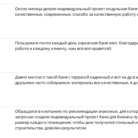
Около месяца делали индивидуальный проект модульная баня 
качественные, современные. спасибо за качественную работу 
Пользуемся почти каждый день каркасная баня элит, благода
работе и каждому клиенту, нам всё-всё нравится!)
Давно мечтал о такой баня с террасой надежный и вот на др в а
друзьями часто собираемся. материалы все качественные, я до
Обращался в компанию по рекомендации знакомых, для которы
запросам создали индивидуальный проект бани для бизнеса л
размер каждого помещения, чтобы дом получился стильный и 
строительства. доволен результатом.