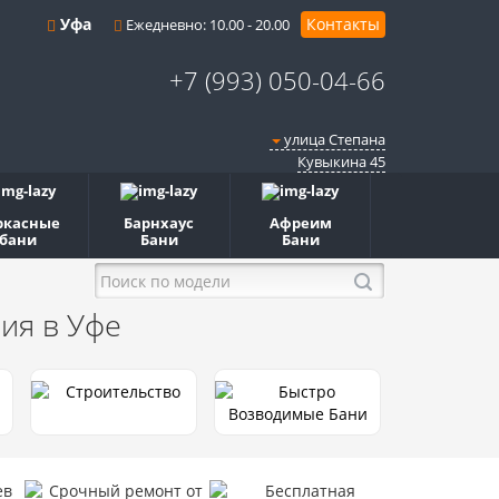
Уфа
Контакты
Ежедневно: 10.00 - 20.00
+7 (993) 050-04-66
улица Степана
Кувыкина 45
ркасные
Барнхаус
Афреим
бани
Бани
Бани
ния
в Уфе