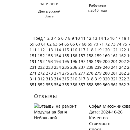
Работаем
с 2010 года
Для русской
Зимы
Пред
1
2
3
4
5
6
7
8
9
10
11
12
13
14
15
16
17
18
59
60
61
62
63
64
65
66
67
68
69
70
71
72
73
74
75
111
112
113
114
115
116
117
118
119
120
121
122
1
151
152
153
154
155
156
157
158
159
160
161
162
1
191
192
193
194
195
196
197
198
199
200
201
202
2
231
232
233
234
235
236
237
238
239
240
241
242
2
271
272
273
274
275
276
277
278
279
280
281
282
2
311
312
313
314
315
316
317
318
319
320
321
322
3
351
352
353
354
355
356
357
358
359
360
361
362
3
Отзывы
Софья Мисожников
Дата: 2024-10-26
Качество
Стоимость
Сроки