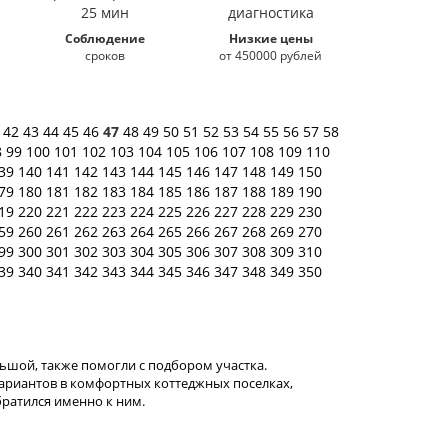
Соблюдение
Низкие цены
сроков
от 450000 рублей
1
42
43
44
45
46
47
48
49
50
51
52
53
54
55
56
57
58
8
99
100
101
102
103
104
105
106
107
108
109
110
39
140
141
142
143
144
145
146
147
148
149
150
79
180
181
182
183
184
185
186
187
188
189
190
19
220
221
222
223
224
225
226
227
228
229
230
59
260
261
262
263
264
265
266
267
268
269
270
99
300
301
302
303
304
305
306
307
308
309
310
39
340
341
342
343
344
345
346
347
348
349
350
ьшой, также помогли с подбором участка.
ариантов в комфортных коттеджных поселках,
братился именно к ним.