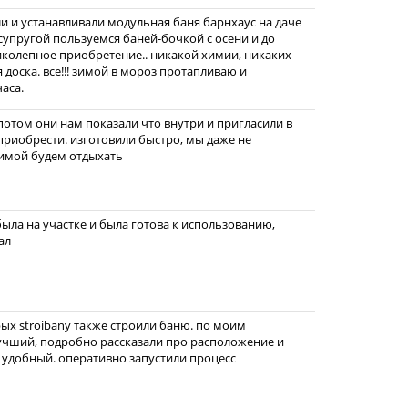
ли и устанавливали модульная баня барнхаус на даче
супругой пользуемся баней-бочкой с осени и до
ликолепное приобретение.. никакой химии, никаких
доска. все!!! зимой в мороз протапливаю и
часа.
а потом они нам показали что внутри и пригласили в
приобрести. изготовили быстро, мы даже не
зимой будем отдыхать
ыла на участке и была готова к использованию,
ал
х stroibany также строили баню. по моим
учший, подробно рассказали про расположение и
удобный. оперативно запустили процесс