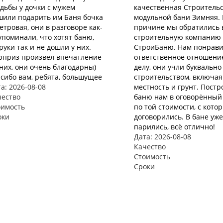
дьбы у дочки с мужем
качественная Строитель
шили подарить им Баня бочка
модульной бани Зимняя. 
етровая, они в разговоре как-
причине мы обратились 
упоминали, что хотят баню,
строительную компанию
руки так и не дошли у них.
СтроиБаню. Нам понрави
рприз произвёл впечатление
ответственное отношени
них, они очень благодарны)
делу, они учли буквально
сибо вам, ребята, большущее
строительством, включая
а: 2026-08-08
местность и грунт. Пост
чество
баню нам в оговорённый
оимость
по той стоимости, с кото
оки
договорились. В бане уже
парились, всё отлично!
Дата: 2026-08-08
Качество
Стоимость
Сроки