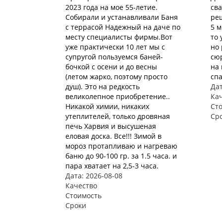
2023 года на мое 55-летие.
сва
Собирали и устанавливали Баня
ре
с террасой Надежный на даче по
5 м
месту специалисты фирмы.Вот
то 
уже практически 10 лет мы с
но 
супругой пользуемся баней-
сю
бочкой с осени и до весны
на 
(летом жарко, поэтому просто
спа
душ). Это на редкость
Дат
великолепное приобретение..
Ка
Никакой химии, никаких
Ст
утеплителей, только дровяная
Ср
печь Харвия и высушеная
еловая доска. Все!!! Зимой в
мороз протапливаю и нагреваю
баню до 90-100 гр. за 1.5 часа. и
пара хватает на 2,5-3 часа.
Дата: 2026-08-08
Качество
Стоимость
Сроки