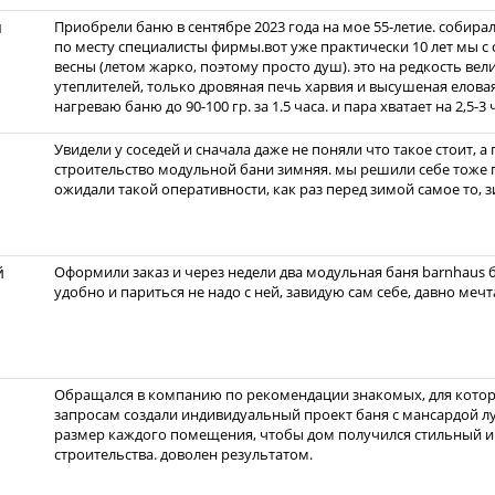
я
Приобрели баню в сентябре 2023 года на мое 55-летие. собира
по месту специалисты фирмы.вот уже практически 10 лет мы с 
весны (летом жарко, поэтому просто душ). это на редкость ве
утеплителей, только дровяная печь харвия и высушеная еловая 
нагреваю баню до 90-100 гр. за 1.5 часа. и пара хватает на 2,5-3 
Увидели у соседей и сначала даже не поняли что такое стоит, 
строительство модульной бани зимняя. мы решили себе тоже 
ожидали такой оперативности, как раз перед зимой самое то, 
й
Оформили заказ и через недели два модульная баня barnhaus б
удобно и париться не надо с ней, завидую сам себе, давно мечт
Обращался в компанию по рекомендации знакомых, для которы
запросам создали индивидуальный проект баня с мансардой л
размер каждого помещения, чтобы дом получился стильный и 
строительства. доволен результатом.