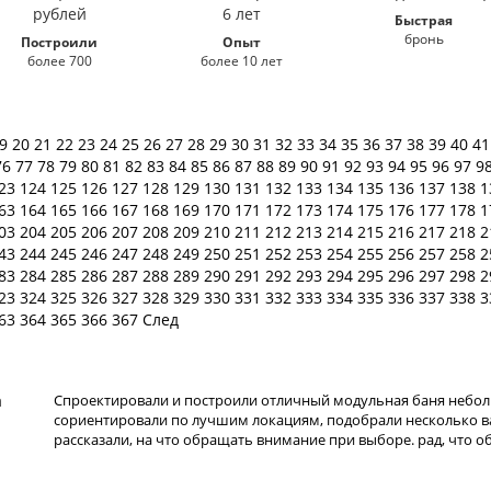
Быстрая
бронь
Построили
Опыт
более 700
более 10 лет
19
20
21
22
23
24
25
26
27
28
29
30
31
32
33
34
35
36
37
38
39
40
4
76
77
78
79
80
81
82
83
84
85
86
87
88
89
90
91
92
93
94
95
96
97
9
23
124
125
126
127
128
129
130
131
132
133
134
135
136
137
138
1
63
164
165
166
167
168
169
170
171
172
173
174
175
176
177
178
1
03
204
205
206
207
208
209
210
211
212
213
214
215
216
217
218
2
43
244
245
246
247
248
249
250
251
252
253
254
255
256
257
258
2
83
284
285
286
287
288
289
290
291
292
293
294
295
296
297
298
2
23
324
325
326
327
328
329
330
331
332
333
334
335
336
337
338
3
63
364
365
366
367
След
а
Спроектировали и построили отличный модульная баня небол
сориентировали по лучшим локациям, подобрали несколько в
рассказали, на что обращать внимание при выборе. рад, что о