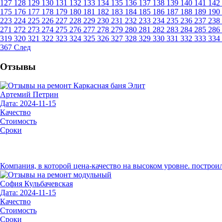
127
128
129
130
131
132
133
134
135
136
137
138
139
140
141
142
175
176
177
178
179
180
181
182
183
184
185
186
187
188
189
190
223
224
225
226
227
228
229
230
231
232
233
234
235
236
237
238
271
272
273
274
275
276
277
278
279
280
281
282
283
284
285
286
319
320
321
322
323
324
325
326
327
328
329
330
331
332
333
334
367
След
Отзывы
Артемий Петрин
Дата: 2024-11-15
Качество
Стоимость
Сроки
Компания, в которой цена-качество на высоком уровне. построил
София Кульбачевская
Дата: 2024-11-15
Качество
Стоимость
Сроки