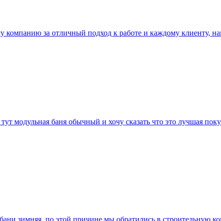
 компанию за отличный подход к работе и каждому клиенту, нам
тут модульная баня обычный и хочу сказать что это лучшая покуп
 бани зимняя. по этой причине мы обратились в строительную к