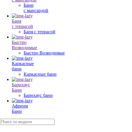
Бани
с мансардой
Баня
с террасой
Баня с террасой
Быстро
Возводимые
Быстро Возводимые
Каркасные
бани
Каркасные бани
Барнхаус
Бани
Барнхаус бани
Афреим
Бани