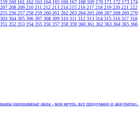
159
160
161
162
163
164
165
166
167
168
169
170
171
172
173
174
207
208
209
210
211
212
213
214
215
216
217
218
219
220
221
222
255
256
257
258
259
260
261
262
263
264
265
266
267
268
269
270
303
304
305
306
307
308
309
310
311
312
313
314
315
316
317
318
351
352
353
354
355
356
357
358
359
360
361
362
363
364
365
366
ваны панорамные окна - моя мечта. все продумано и аккуратно..