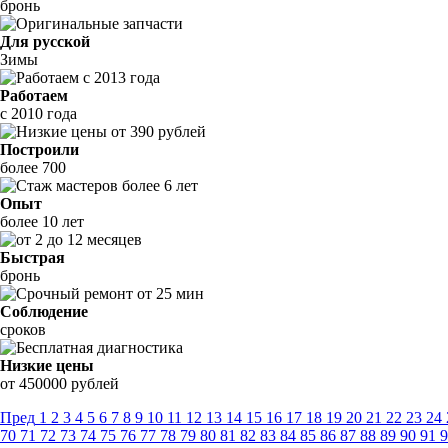
бронь
Для русской
Зимы
Работаем
с 2010 года
Построили
более 700
Опыт
более 10 лет
Быстрая
бронь
Соблюдение
сроков
Низкие цены
от 450000 рублей
Пред
1
2
3
4
5
6
7
8
9
10
11
12
13
14
15
16
17
18
19
20
21
22
23
24
70
71
72
73
74
75
76
77
78
79
80
81
82
83
84
85
86
87
88
89
90
91