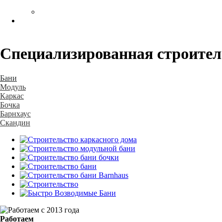
Специализированная строите
Бани
Модуль
Каркас
Бочка
Барнхаус
Скандин
Работаем