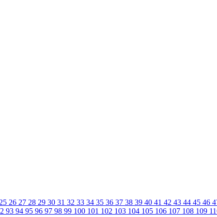
25
26
27
28
29
30
31
32
33
34
35
36
37
38
39
40
41
42
43
44
45
46
4
92
93
94
95
96
97
98
99
100
101
102
103
104
105
106
107
108
109
1