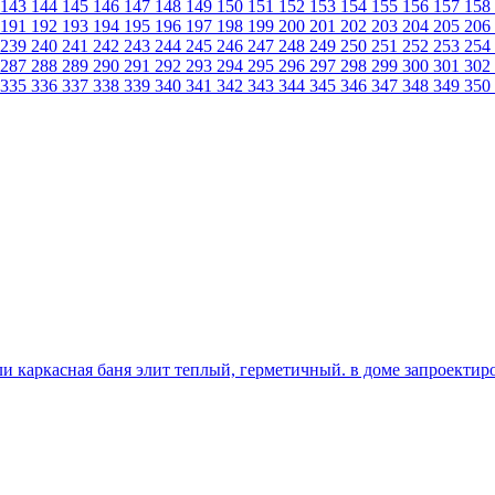
143
144
145
146
147
148
149
150
151
152
153
154
155
156
157
158
191
192
193
194
195
196
197
198
199
200
201
202
203
204
205
206
239
240
241
242
243
244
245
246
247
248
249
250
251
252
253
254
287
288
289
290
291
292
293
294
295
296
297
298
299
300
301
302
335
336
337
338
339
340
341
342
343
344
345
346
347
348
349
350
и каркасная баня элит теплый, герметичный. в доме запроектиро