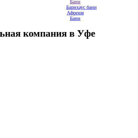
Бани
Барнхаус бани
Афреим
Бани
льная компания
в Уфе