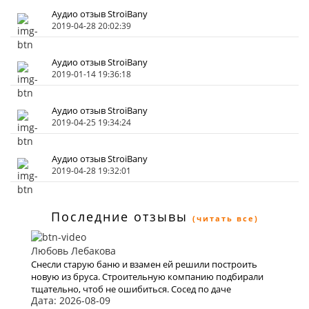
Аудио отзыв StroiBany
2019-04-28 20:02:39
Аудио отзыв StroiBany
2019-01-14 19:36:18
Аудио отзыв StroiBany
2019-04-25 19:34:24
Аудио отзыв StroiBany
2019-04-28 19:32:01
Последние отзывы
(читать все)
Любовь Лебакова
Снесли старую баню и взамен ей решили построить
новую из бруса. Строительную компанию подбирали
тщательно, чтоб не ошибиться. Сосед по даче
Дата: 2026-08-09
порекомендовал компанию СтроиБаню, которая в