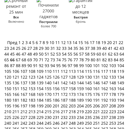
Все
Быстрая
Включено
бронь
Построили
более 700
Пред
1
2
3
4
5
6
7
8
9
10
11
12
13
14
15
16
17
18
19
20
21
22
23
24
25
26
27
28
29
30
31
32
33
34
35
36
37
38
39
40
41
42
43
44
45
46
47
48
49
50
51
52
53
54
55
56
57
58
59
60
61
62
63
64
65
66
67
68
69
70
71
72
73
74
75
76
77
78
79
80
81
82
83
84
85
86
87
88
89
90
91
92
93
94
95
96
97
98
99
100
101
102
103
104
105
106
107
108
109
110
111
112
113
114
115
116
117
118
119
120
121
122
123
124
125
126
127
128
129
130
131
132
133
134
135
136
137
138
139
140
141
142
143
144
145
146
147
148
149
150
151
152
153
154
155
156
157
158
159
160
161
162
163
164
165
166
167
168
169
170
171
172
173
174
175
176
177
178
179
180
181
182
183
184
185
186
187
188
189
190
191
192
193
194
195
196
197
198
199
200
201
202
203
204
205
206
207
208
209
210
211
212
213
214
215
216
217
218
219
220
221
222
223
224
225
226
227
228
229
230
231
232
233
234
235
236
237
238
239
240
241
242
243
244
245
246
247
248
249
250
251
252
253
254
255
256
257
258
259
260
261
262
263
264
265
266
267
268
269