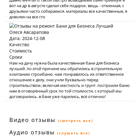
Давно мечтал о такой быстро возводимые бани премиум и
вот на др в августе сделал себе подарок. вещь - отменная, с
друзьями часто собираемся. материалы все качественные, я
доволен на все сто
Олеся Авсарапова
Дата: 2024-12-08
Качество
Стоимость
Сроки
Нам на дачу нужна была качественная бани для бизнеса
лучший. по этой причине мы обратились в строительную
компанию строибаню. нам понравилось их ответственное
отношение к делу, они учли буквально перед
строительством, включая местность и грунт. построили баню
нам в оговорённый срок по той стоимости, с который мы
договорились. в бане уже парились, всё отлично!
Видео отзывы
(смотреть все)
Аудио отзывы
(слушать все)