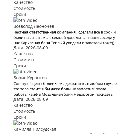
прошлом году построила ему дачу.
Качество
Проконсультировавшись со специалистами и
Стоимость
обговорив все нюансы относительно строительства
Сроки
бани, доверили им это дело. Построили они качественно
и уложились в срок. Баня добротная, со всеми
Всеволод Леоночев
условиями, в которой всё продумано до мелочей. Уже
честная ответственная компания , сделали всё в срок и
третий месяц паримся в ней с семьей и друзьями. Очень
были на связи , мы с семьей довольны , наши соседи у
довольны результатом Каркасная баня Элит.
нас Каркасная баня Теплый увидели и заказали тоже))
Дата: 2026-08-09
реклама небольшая получается)
Качество
Стоимость
Сроки
Борис Курантов
Советую!! цены более чем адекватные, в любом случае
это того стоит! я бы даже больше заплатил! после
работы кайф в Модульная баня Недорогой посидеть ,
Дата: 2026-08-09
никуда ехать не нужно , 30 секунд и ты в бане. строить ее
долго не надо как обычную баню , заказал - нам
Качество
привезли. красота!
Стоимость
Сроки
Камилла Пилсудская