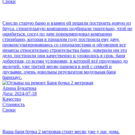
Сроки
Снесли старую баню и взамен ей решили построить новую из
бруса. строительную компанию подбирали тщательно, чтоб не
ошибиться. сосед по даче порекомендовал компанию
строибаню, которая в прошлом году построила ему дачу.
проконсультировавшись со специалистами и обговорив все
нюансы относительно строительства бани, доверили им это
дело. построили они качественно и уложились в срок. баня
добротная, со всеми условиями, в которой всё продумано до
мелочей. уже третий месяц паримся в ней с семьей и
друзьями. очень довольны результатом модульная баня
барнхаус.
Арина Букатина
Дата: 2024-07-18
Качество
Стоимость
Сроки
Ваша баня бочка 2 метровая стоит месяц уже у нас дома.