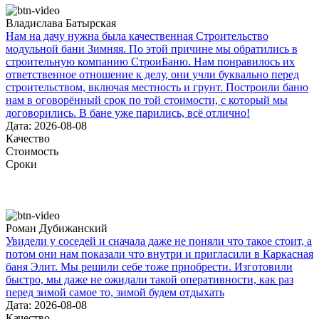
Владислава Батырская
Нам на дачу нужна была качественная Строительство
модульной бани Зимняя. По этой причине мы обратились в
строительную компанию СтроиБаню. Нам понравилось их
ответственное отношение к делу, они учли буквально перед
строительством, включая местность и грунт. Построили баню
нам в оговорённый срок по той стоимости, с который мы
договорились. В бане уже парились, всё отлично!
Дата: 2026-08-08
Качество
Стоимость
Сроки
Роман Дубижанский
Увидели у соседей и сначала даже не поняли что такое стоит, а
потом они нам показали что внутри и пригласили в Каркасная
баня Элит. Мы решили себе тоже приобрести. Изготовили
быстро, мы даже не ожидали такой оперативности, как раз
перед зимой самое то, зимой будем отдыхать
Дата: 2026-08-08
Качество