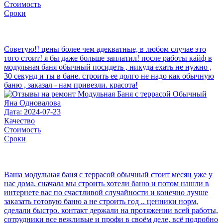
Стоимость
Сроки
Советую!! цены более чем адекватные, в любом случае это
того стоит! я бы даже больше заплатил! после работы кайф в
модульная баня обычный посидеть , никуда ехать не нужно ,
30 секунд и ты в бане. строить ее долго не надо как обычную
баню , заказал - нам привезли. красота!
Яна Одновалова
Дата: 2024-07-23
Качество
Стоимость
Сроки
Ваша модульная баня с террасой обычный стоит месяц уже у
нас дома. сначала мы строить хотели баню и потом нашли в
интернете вас по счастливой случайности и конечно лучше
заказать готовую баню а не строить год .. ценники норм,
сделали быстро. контакт держали на протяжении всей работы,
сотрудники все вежливые и профи в своём деле, всё подробно