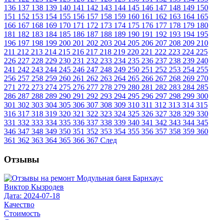
136
137
138
139
140
141
142
143
144
145
146
147
148
149
150
151
152
153
154
155
156
157
158
159
160
161
162
163
164
165
166
167
168
169
170
171
172
173
174
175
176
177
178
179
180
181
182
183
184
185
186
187
188
189
190
191
192
193
194
195
196
197
198
199
200
201
202
203
204
205
206
207
208
209
210
211
212
213
214
215
216
217
218
219
220
221
222
223
224
225
226
227
228
229
230
231
232
233
234
235
236
237
238
239
240
241
242
243
244
245
246
247
248
249
250
251
252
253
254
255
256
257
258
259
260
261
262
263
264
265
266
267
268
269
270
271
272
273
274
275
276
277
278
279
280
281
282
283
284
285
286
287
288
289
290
291
292
293
294
295
296
297
298
299
300
301
302
303
304
305
306
307
308
309
310
311
312
313
314
315
316
317
318
319
320
321
322
323
324
325
326
327
328
329
330
331
332
333
334
335
336
337
338
339
340
341
342
343
344
345
346
347
348
349
350
351
352
353
354
355
356
357
358
359
360
361
362
363
364
365
366
367
След
Отзывы
Виктор Кызродев
Дата: 2024-07-18
Качество
Стоимость