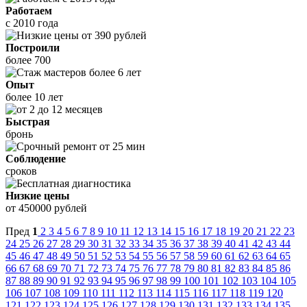
Работаем
с 2010 года
Построили
более 700
Опыт
более 10 лет
Быстрая
бронь
Соблюдение
сроков
Низкие цены
от 450000 рублей
Пред
1
2
3
4
5
6
7
8
9
10
11
12
13
14
15
16
17
18
19
20
21
22
23
24
25
26
27
28
29
30
31
32
33
34
35
36
37
38
39
40
41
42
43
44
45
46
47
48
49
50
51
52
53
54
55
56
57
58
59
60
61
62
63
64
65
66
67
68
69
70
71
72
73
74
75
76
77
78
79
80
81
82
83
84
85
86
87
88
89
90
91
92
93
94
95
96
97
98
99
100
101
102
103
104
105
106
107
108
109
110
111
112
113
114
115
116
117
118
119
120
121
122
123
124
125
126
127
128
129
130
131
132
133
134
135