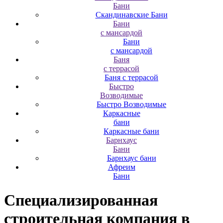
Бани
Скандинавские Бани
Бани
с мансардой
Бани
с мансардой
Баня
с террасой
Баня с террасой
Быстро
Возводимые
Быстро Возводимые
Каркасные
бани
Каркасные бани
Барнхаус
Бани
Барнхаус бани
Афреим
Бани
Специализированная
строительная компания
в