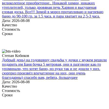
великолепное приобретение.. Никакой химии, никаких
утеплителей, только дровяная печь Харвия и высушеная
еловая доска. Все!!! Зимой в мороз протапливаю и нагреваю
баню до 90-100 гр. за 1.5 часа. и пара хватает на 2,5-3 часа.
Дата: 2026-08-08
Качество
Стоимость
Сроки
Степан Кобиков
Добрый день) на годовщину свадьбы у дочки с мужем решили
подарить им Баня бочка 5 метровая, они в разговоре как-то
упоминали, что хотят баню, но руки так и не дошли у них.
сюрприз произвёл впечатление на них, они очень
благодарны) спасибо вам, ребята, большущее
Дата: 2026-08-08
Качество
Стоимость
Сроки